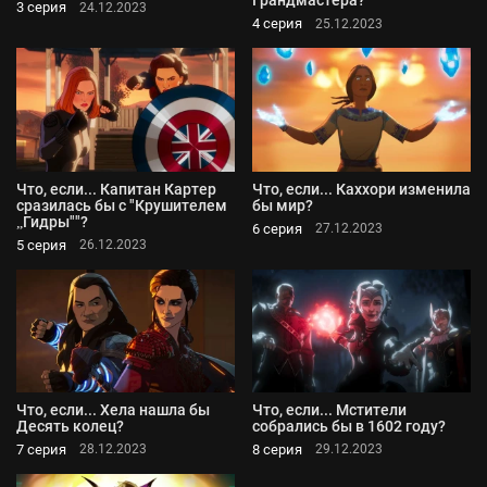
Грандмастера?
3 серия
24.12.2023
4 серия
25.12.2023
Что, если... Капитан Картер
Что, если... Каххори изменила
сразилась бы с "Крушителем
бы мир?
„Гидры""?
6 серия
27.12.2023
5 серия
26.12.2023
Что, если... Хела нашла бы
Что, если... Мстители
Десять колец?
собрались бы в 1602 году?
7 серия
8 серия
28.12.2023
29.12.2023