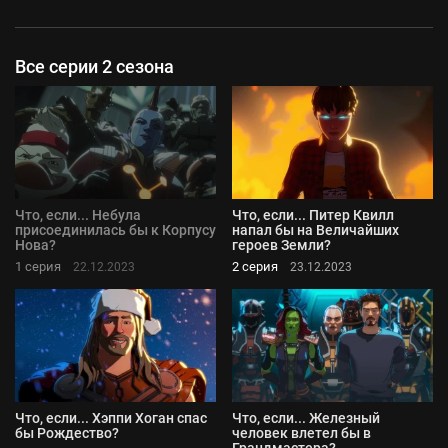
Все серии 2 сезона
Что, если... Небула
Что, если... Питер Квилл
присоединилась бы к Корпусу
напал бы на Величайших
Нова?
героев Земли?
1 серия
2 серия
22.12.2023
23.12.2023
Что, если... Хэппи Хоган спас
Что, если... Железный
бы Рождество?
человек влетел бы в