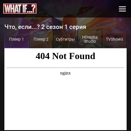
Что, если...? 2 сезон 1 серия
HDrezka
Плеер 1
Плеер 2
Субтитры
TVShows
Studio