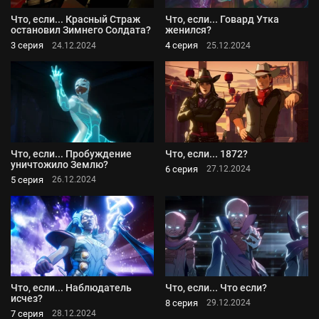
Что, если... Красный Страж
Что, если... Говард Утка
остановил Зимнего Солдата?
женился?
3 серия
4 серия
24.12.2024
25.12.2024
Что, если... Пробуждение
Что, если... 1872?
уничтожило Землю?
6 серия
27.12.2024
5 серия
26.12.2024
Что, если... Наблюдатель
Что, если... Что если?
исчез?
8 серия
29.12.2024
7 серия
28.12.2024