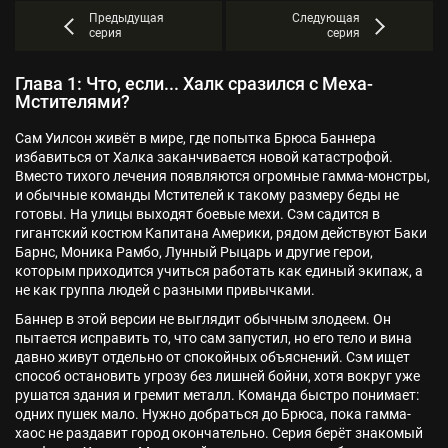
Предыдущая
Следующая
серия
серия
Глава 1: Что, если... Халк сразился с Меха-
Мстителями?
Сам Уилсон живёт в мире, где попытка Брюса Баннера
избавиться от Халка заканчивается новой катастрофой.
Вместо тихого лечения появляются огромные гамма-монстры,
и обычные команды Мстителей к такому размеру беды не
готовы. На улицы выходят боевые мехи. Сэм садится в
гигантский костюм Капитана Америки, рядом действуют Баки
Барнс, Моника Рамбо, Лунный Рыцарь и другие герои,
которым приходится учиться работать как единый экипаж, а
не как группа людей с разными привычками.
Баннер в этой версии не выглядит обычным злодеем. Он
пытается исправить то, что сам запустил, но его тело и вина
давно живут отдельно от спокойных объяснений. Сэм ищет
способ остановить угрозу без лишней бойни, хотя вокруг уже
рушатся здания и гремит металл. Команда быстро понимает:
одних пушек мало. Нужно добраться до Брюса, пока гамма-
хаос не раздавит город окончательно. Серия берёт знакомый