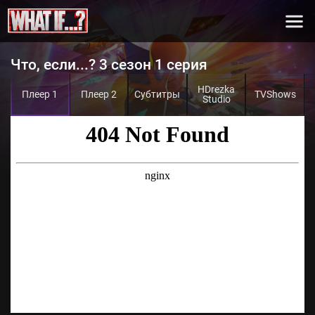
Что, если...? 3 сезон 1 серия
HDrezka
Плеер 1
Плеер 2
Субтитры
TVShows
Studio